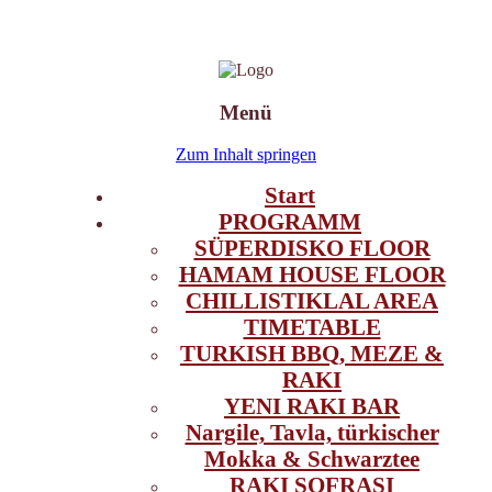
Menü
BY SÜPERDISKO
BEATS OF ISTANBUL
Zum Inhalt springen
Start
PROGRAMM
SÜPERDISKO FLOOR
HAMAM HOUSE FLOOR
CHILLISTIKLAL AREA
TIMETABLE
TURKISH BBQ, MEZE &
RAKI
YENI RAKI BAR
Nargile, Tavla, türkischer
Mokka & Schwarztee
RAKI SOFRASI